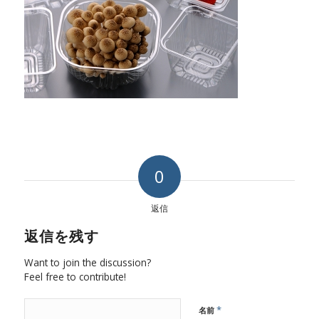
0
返信
返信を残す
Want to join the discussion?
Feel free to contribute!
*
名前