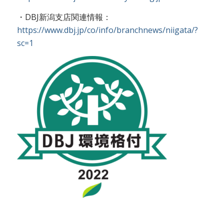
・DBJ新潟支店関連情報：
https://www.dbj.jp/co/info/branchnews/niigata/?
sc=1