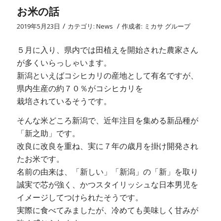
お米の話
/
/
2019年5月23日
カテゴリ:
News
作成者:
ミカサ グループ
５月に入り、県内では田植えを開始された農家さん
が多くいらっしゃいます。
新潟といえばコシヒカリの産地として有名ですが、
県内生産の約７０％がコシヒカリを
栽培されているそうです。
そんな米どころ新潟で、近年注目を集める新品種が
「新之助」です。
改良に改良を重ね、実に７年の歳月を掛け開発され
たお米です。
名前の由来は、「新しい」「新潟」の「新」を取り
誠実で芯が強く、かつスタイリッシュな日本男児を
イメージしてつけられたそうです。
実際に食べてみましたが、冷めても美味しく甘みが