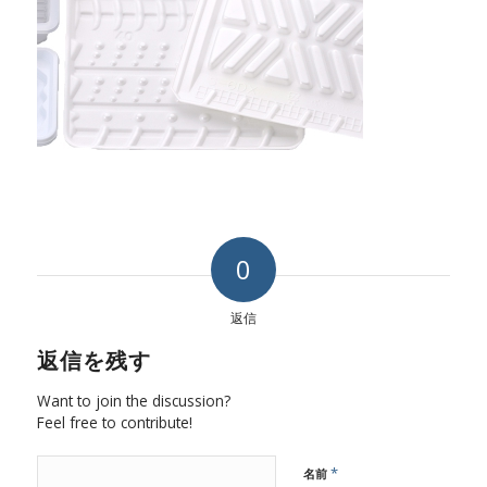
0
返信
返信を残す
Want to join the discussion?
Feel free to contribute!
*
名前