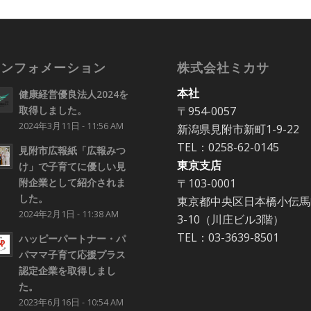
インフォメーション
株式会社ミカサ
本社
健康経営優良法人2024を
〒954-0057
取得しました。
2024年3月11日 - 11:56 AM
新潟県見附市新町1-9-22
TEL：0258-62-0145
見附市広報紙「広報みつ
東京支店
け」で子育てに優しい見
〒103-0001
附企業として紹介されま
した。
東京都中央区日本橋小伝馬
2024年2月1日 - 11:38 AM
3-10（川庄ビル3階）
TEL：03-3639-8501
ハッピーパートナー・パ
パママ子育て応援プラス
認定企業を取得しまし
た。
2023年6月16日 - 10:54 AM