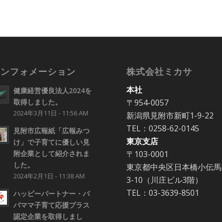
インフォメーション
株式会社ミカサ
本社
健康経営優良法人2024を
〒954-0057
取得しました。
2024年3月11日 - 11:56 AM
新潟県見附市新町1-9-22
TEL：0258-62-0145
見附市広報紙「広報みつ
東京支店
け」で子育てに優しい見
〒103-0001
附企業として紹介されま
した。
東京都中央区日本橋小伝馬
2024年2月1日 - 11:38 AM
3-10（川庄ビル3階）
TEL：03-3639-8501
ハッピーパートナー・パ
パママ子育て応援プラス
認定企業を取得しまし