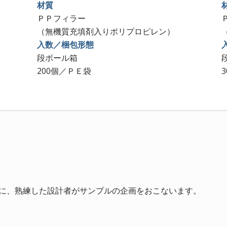
材質
ＰＰフィラー
（無機質充填剤入りポリプロピレン）
入数／梱包形態
段ボール箱
200個／ＰＥ袋
に、熟練した設計者がサンプルの企画をおこないます。