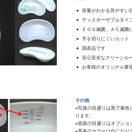
容量がわかる見やすい
ディスポーザブルタイ
ＥＯＧ滅菌、ＡＣ滅菌
手を切りにくいカット
国産品です
安心安全なクリーンル
お客様のオリジナル要
その他
※写真の目盛りは黒で着色
ります。
※底面の目盛りはオプショ
※基本のカラーは白になり