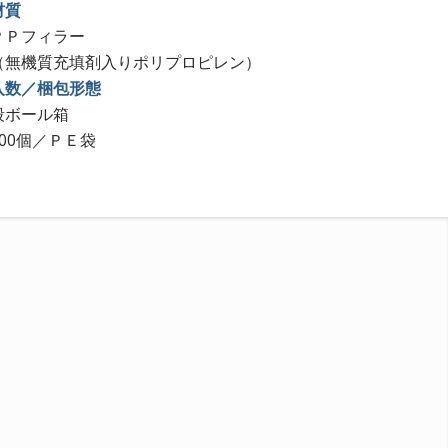
材質
ＰＰフィラー
（無機質充填剤入りポリプロピレン）
入数／梱包形態
段ボール箱
300個／ＰＥ袋